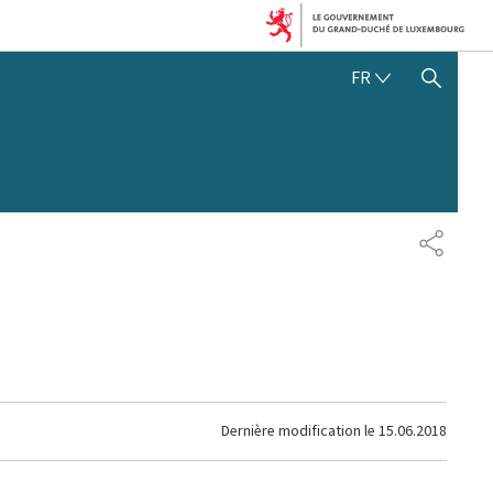
FRANÇAIS
FR
AFFICHER / MASQUER 
PARTAG
Dernière modification le
15.06.2018