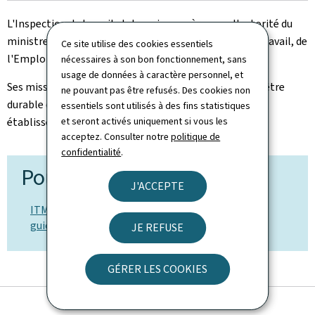
L'Inspection du travail et des mines opère sous l'autorité du
ministre ayant dans ses attributions le ministère du Travail, de
Ce site utilise des cookies essentiels
l'Emploi et de l'Économie sociale et solidaire.
nécessaires à son bon fonctionnement, sans
usage de données à caractère personnel, et
Ses missions principales sont la contribution au bien-être
ne pouvant pas être refusés. Des cookies non
durable des salariés et la contribution à la sécurité des
essentiels sont utilisés à des fins statistiques
établissements classés.
et seront activés uniquement si vous les
acceptez. Consulter notre
politique de
confidentialité
.
Pour en savoir plus
J'ACCEPTE
ITM: nos objectifs et missions, nos services, nos
guichets et nos collaborations
JE REFUSE
GÉRER LES COOKIES