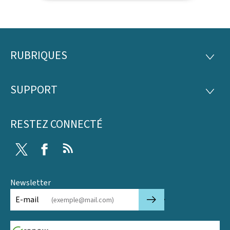
RUBRIQUES
Pied
RUBRI
de
SUPPORT
SUPP
page
RESTEZ CONNECTÉ
Twitter
Facebook
RSS
Newsletter
🡒
E-mail