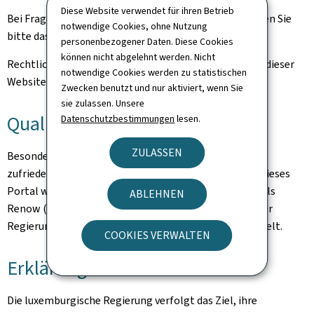
Diese Website verwendet für ihren Betrieb
Bei Fragen zu diesem Portal und seinen Inhalten nutzen Sie
notwendige Cookies, ohne Nutzung
bitte das
Kontaktformular.
personenbezogener Daten. Diese Cookies
können nicht abgelehnt werden. Nicht
Rechtliche Hinweise und Informationen zum Hosting dieser
notwendige Cookies werden zu statistischen
Website finden Sie auf der Seite
rechtliche Aspekte
.
Zwecken benutzt und nur aktiviert, wenn Sie
sie zulassen. Unsere
Qualität
Datenschutzbestimmungen
lesen.
ZULASSEN
Besonderes Augenmerk galt der Gewährleistung eines
zufriedenstellenden Qualitäts- und Zugangsniveaus. Dieses
Portal wird nach den Empfehlungen des Bezugsmodells
ABLEHNEN
Renow (Bezugsmodell der Websites-Normalisation der
Regierung des Großherzogtums Luxemburgs) entwickelt.
COOKIES VERWALTEN
Erklärung zur Barrierefreiheit
Die luxemburgische Regierung verfolgt das Ziel, ihre