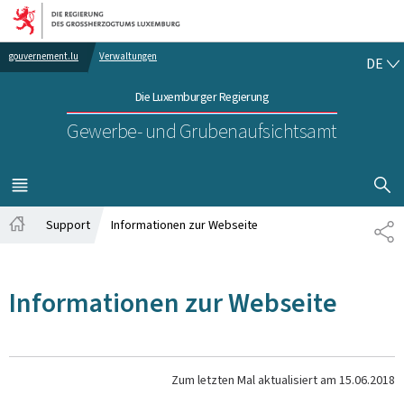
Zur Hauptnavigation
Zum Inhalt
DE
gouvernement.lu
Verwaltungen
DE
Die Luxemburger Regierung
Gewerbe- und Grubenaufsichtsamt
SUCHFLED 
MENÜ
HAUPT-
Support
Informationen zur Webseite
TE
Startseite
Informationen zur Webseite
Zum letzten Mal aktualisiert am
15.06.2018