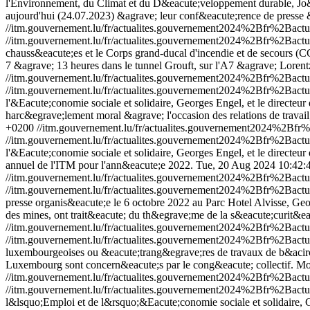
l'Environnement, du Climat et du D&eacute;veloppement durable, Jo&eu
aujourd'hui (24.07.2023) &agrave; leur conf&eacute;rence de pre
//itm.gouvernement.lu/fr/actualites.gouvernement2024%2Bfr%2Ba
//itm.gouvernement.lu/fr/actualites.gouvernement2024%2Bfr%2Ba
chauss&eacute;es et le Corps grand-ducal d'incendie et de secours (CG
7 &agrave; 13 heures dans le tunnel Grouft, sur l'A7 &agrave; Lorent
//itm.gouvernement.lu/fr/actualites.gouvernement2024%2Bfr%2Ba
//itm.gouvernement.lu/fr/actualites.gouvernement2024%2Bfr%2Ba
l'&Eacute;conomie sociale et solidaire, Georges Engel, et le directeu
harc&egrave;lement moral &agrave; l'occasion des relations de travai
+0200
//itm.gouvernement.lu/fr/actualites.gouvernement2024%2B
//itm.gouvernement.lu/fr/actualites.gouvernement2024%2Bfr%2Ba
l'&Eacute;conomie sociale et solidaire, Georges Engel, et le directeur
annuel de l'ITM pour l'ann&eacute;e 2022.
Tue, 20 Aug 2024 10:42:
//itm.gouvernement.lu/fr/actualites.gouvernement2024%2Bfr%2Ba
//itm.gouvernement.lu/fr/actualites.gouvernement2024%2Bfr%2Ba
presse organis&eacute;e le 6 octobre 2022 au Parc Hotel Alvisse, Georg
des mines, ont trait&eacute; du th&egrave;me de la s&eacute;curit&eacu
//itm.gouvernement.lu/fr/actualites.gouvernement2024%2Bfr%2Bac
//itm.gouvernement.lu/fr/actualites.gouvernement2024%2Bfr%2Bac
luxembourgeoises ou &eacute;trang&egrave;res de travaux de b&acirc;time
Luxembourg sont concern&eacute;s par le cong&eacute; collectif.
Mo
//itm.gouvernement.lu/fr/actualites.gouvernement2024%2Bfr%2Bac
//itm.gouvernement.lu/fr/actualites.gouvernement2024%2Bfr%2Bac
l&lsquo;Emploi et de l&rsquo;&Eacute;conomie sociale et solidaire, G