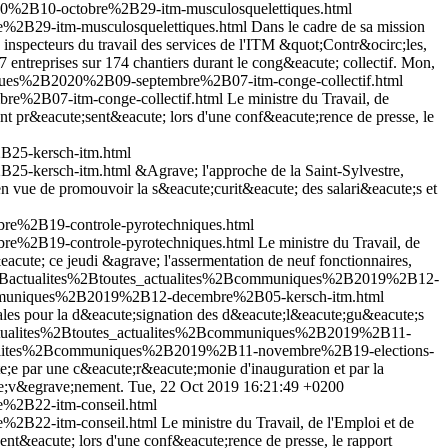
20%2B10-octobre%2B29-itm-musculosquelettiques.html
%2B29-itm-musculosquelettiques.html
Dans le cadre de sa mission
es inspecteurs du travail des services de l'ITM &quot;Contr&ocirc;les,
treprises sur 174 chantiers durant le cong&eacute; collectif.
Mon,
iques%2B2020%2B09-septembre%2B07-itm-conge-collectif.html
re%2B07-itm-conge-collectif.html
Le ministre du Travail, de
 ont pr&eacute;sent&eacute; lors d'une conf&eacute;rence de presse, le
B25-kersch-itm.html
B25-kersch-itm.html
&Agrave; l'approche de la Saint-Sylvestre,
en vue de promouvoir la s&eacute;curit&eacute; des salari&eacute;s et
re%2B19-controle-pyrotechniques.html
re%2B19-controle-pyrotechniques.html
Le ministre du Travail, de
acute; ce jeudi &agrave; l'assermentation de neuf fonctionnaires,
r%2Bactualites%2Btoutes_actualites%2Bcommuniques%2B2019%2B12-
Bcommuniques%2B2019%2B12-decembre%2B05-kersch-itm.html
rales pour la d&eacute;signation des d&eacute;l&eacute;gu&eacute;s
Bactualites%2Btoutes_actualites%2Bcommuniques%2B2019%2B11-
actualites%2Bcommuniques%2B2019%2B11-novembre%2B19-elections-
e;e par une c&eacute;r&eacute;monie d'inauguration et par la
ute;v&egrave;nement.
Tue, 22 Oct 2019 16:21:49 +0200
%2B22-itm-conseil.html
%2B22-itm-conseil.html
Le ministre du Travail, de l'Emploi et de
sent&eacute; lors d'une conf&eacute;rence de presse, le rapport