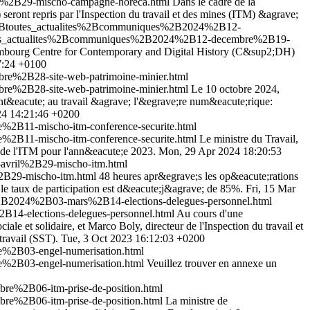
r%2B29-mischo-campagne-horeca.html
Dans le cadre de la
 seront repris par l'Inspection du travail et des mines (ITM) &agrave;
es%2Btoutes_actualites%2Bcommuniques%2B2024%2B12-
toutes_actualites%2Bcommuniques%2B2024%2B12-decembre%2B19-
uxembourg Centre for Contemporary and Digital History (C&sup2;DH)
7:24 +0100
e%2B28-site-web-patrimoine-minier.html
e%2B28-site-web-patrimoine-minier.html
Le 10 octobre 2024,
nt&eacute; au travail &agrave; l'&egrave;re num&eacute;rique:
024 14:21:46 +0200
2B11-mischo-itm-conference-securite.html
2B11-mischo-itm-conference-securite.html
Le ministre du Travail,
 de l'ITM pour l'ann&eacute;e 2023.
Mon, 29 Apr 2024 18:20:53
avril%2B29-mischo-itm.html
2B29-mischo-itm.html
48 heures apr&egrave;s les op&eacute;rations
 le taux de participation est d&eacute;j&agrave; de 85%.
Fri, 15 Mar
%2B2024%2B03-mars%2B14-elections-delegues-personnel.html
14-elections-delegues-personnel.html
Au cours d'une
le et solidaire, et Marco Boly, directeur de l'Inspection du travail et
travail (SST).
Tue, 3 Oct 2023 16:12:03 +0200
e%2B03-engel-numerisation.html
e%2B03-engel-numerisation.html
Veuillez trouver en annexe un
re%2B06-itm-prise-de-position.html
re%2B06-itm-prise-de-position.html
La ministre de