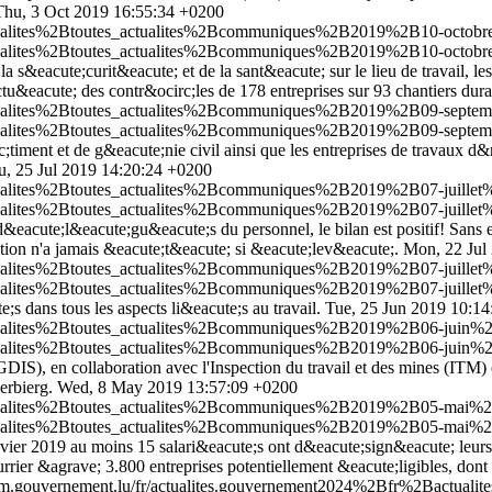
Thu, 3 Oct 2019 16:55:34 +0200
ctualites%2Btoutes_actualites%2Bcommuniques%2B2019%2B10-octobre
ctualites%2Btoutes_actualites%2Bcommuniques%2B2019%2B10-octobre
la s&eacute;curit&eacute; et de la sant&eacute; sur le lieu de travail, 
cute; des contr&ocirc;les de 178 entreprises sur 93 chantiers durant
ctualites%2Btoutes_actualites%2Bcommuniques%2B2019%2B09-septem
ctualites%2Btoutes_actualites%2Bcommuniques%2B2019%2B09-septem
ent et de g&eacute;nie civil ainsi que les entreprises de travaux d&rsqu
u, 25 Jul 2019 14:20:24 +0200
tualites%2Btoutes_actualites%2Bcommuniques%2B2019%2B07-juillet%2
tualites%2Btoutes_actualites%2Bcommuniques%2B2019%2B07-juillet%2
&eacute;l&eacute;gu&eacute;s du personnel, le bilan est positif! Sans e
pation n'a jamais &eacute;t&eacute; si &eacute;lev&eacute;.
Mon, 22 Jul
tualites%2Btoutes_actualites%2Bcommuniques%2B2019%2B07-juillet%2
tualites%2Btoutes_actualites%2Bcommuniques%2B2019%2B07-juillet%2
;s dans tous les aspects li&eacute;s au travail.
Tue, 25 Jun 2019 10:1
ctualites%2Btoutes_actualites%2Bcommuniques%2B2019%2B06-juin%2
ctualites%2Btoutes_actualites%2Bcommuniques%2B2019%2B06-juin%2
GDIS), en collaboration avec l'Inspection du travail et des mines (ITM)
lerbierg.
Wed, 8 May 2019 13:57:09 +0200
ctualites%2Btoutes_actualites%2Bcommuniques%2B2019%2B05-mai%2B0
ctualites%2Btoutes_actualites%2Bcommuniques%2B2019%2B05-mai%2B0
janvier 2019 au moins 15 salari&eacute;s ont d&eacute;sign&eacute; leur
rrier &agrave; 3.800 entreprises potentiellement &eacute;ligibles, dont
itm.gouvernement.lu/fr/actualites.gouvernement2024%2Bfr%2Bactu