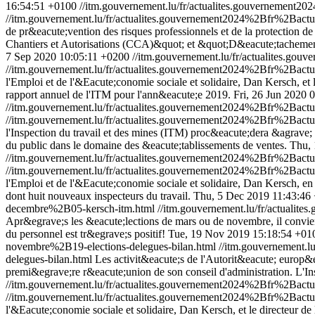
16:54:51 +0100
//itm.gouvernement.lu/fr/actualites.gouverneme
//itm.gouvernement.lu/fr/actualites.gouvernement2024%2Bfr%2Ba
de pr&eacute;vention des risques professionnels et de la protection de 
Chantiers et Autorisations (CCA)&quot; et &quot;D&eacute;tachement 
7 Sep 2020 10:05:11 +0200
//itm.gouvernement.lu/fr/actualites.
//itm.gouvernement.lu/fr/actualites.gouvernement2024%2Bfr%2Ba
l'Emploi et de l'&Eacute;conomie sociale et solidaire, Dan Kersch, et 
rapport annuel de l'ITM pour l'ann&eacute;e 2019.
Fri, 26 Jun 2020 
//itm.gouvernement.lu/fr/actualites.gouvernement2024%2Bfr%2Ba
//itm.gouvernement.lu/fr/actualites.gouvernement2024%2Bfr%2Ba
l'Inspection du travail et des mines (ITM) proc&eacute;dera &agrave; 
du public dans le domaine des &eacute;tablissements de ventes.
Thu, 
//itm.gouvernement.lu/fr/actualites.gouvernement2024%2Bfr%2Ba
//itm.gouvernement.lu/fr/actualites.gouvernement2024%2Bfr%2Ba
l'Emploi et de l'&Eacute;conomie sociale et solidaire, Dan Kersch, e
dont huit nouveaux inspecteurs du travail.
Thu, 5 Dec 2019 11:43:46
decembre%2B05-kersch-itm.html
//itm.gouvernement.lu/fr/actua
Apr&egrave;s les &eacute;lections de mars ou de novembre, il convien
du personnel est tr&egrave;s positif!
Tue, 19 Nov 2019 15:18:54 +01
novembre%2B19-elections-delegues-bilan.html
//itm.gouvernement
delegues-bilan.html
Les activit&eacute;s de l'Autorit&eacute; europ&
premi&egrave;re r&eacute;union de son conseil d'administration. L'I
//itm.gouvernement.lu/fr/actualites.gouvernement2024%2Bfr%2Ba
//itm.gouvernement.lu/fr/actualites.gouvernement2024%2Bfr%2Ba
l'&Eacute;conomie sociale et solidaire, Dan Kersch, et le directeur de