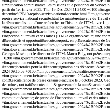
//itm.gouvernement.lu/fr/actualites.gouvernement2024%2Bfr%2B
simplification administrative, les missions et le personnel du Service
partir du 1er janvier 2025.
Thu, 19 Dec 2024 11:24:00 +0100
//itm.
decembre%2B19-reprise-service-national-securite.html
//itm.gouver
reprise-service-national-securite.html
Le minist&egrave;re du Travail 
la r&eacute;alisation d'une recherche sur l'histoire de l'ITM, avec la 
//itm.gouvernement.lu/fr/actualites.gouvernement2024%2Bfr%2Ba
//itm.gouvernement.lu/fr/actualites.gouvernement2024%2Bfr%2Ba
l'Inspection du travail et des mines (ITM) a organis&eacute; une co
d&eacute;fis et opportunit&eacute;s&quot;, en pr&eacute;sence de Geor
//itm.gouvernement.lu/fr/actualites.gouvernement2024%2Bfr%2Ba
//itm.gouvernement.lu/fr/actualites.gouvernement2024%2Bfr%2Ba
Georges Mischo, et le directeur de l'ITM, Marco Boly, ont pr&eacute;
+0200
//itm.gouvernement.lu/fr/actualites.gouvernement2024%2B
//itm.gouvernement.lu/fr/actualites.gouvernement2024%2Bfr%2Ba
&eacute;lectorales pour la d&eacute;signation des d&eacute;l&eacute;g
2024 09:15:03 +0100
//itm.gouvernement.lu/fr/actualites.gouve
//itm.gouvernement.lu/fr/actualites.gouvernement2024%2Bfr%2Ba
conf&eacute;rence de presse organis&eacute;e le 3 octobre 2023, George
des mines, ont trait&eacute; du th&egrave;me de la num&eacute;risatio
//itm.gouvernement.lu/fr/actualites.gouvernement2024%2Bfr%2Ba
//itm.gouvernement.lu/fr/actualites.gouvernement2024%2Bfr%2Ba
communiqu&eacute; de presse de l'Inspection du travail et des mines.
//itm.gouvernement.lu/fr/actualites.gouvernement2024%2Bfr%2Ba
//itm.gouvernement.lu/fr/actualites.gouvernement2024%2Bfr%2Ba