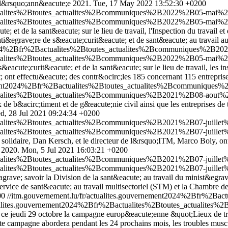
 l&rsquo;ann&eacute;e 2021.
Tue, 17 May 2022 13:52:30 +0200
actualites%2Btoutes_actualites%2Bcommuniques%2B2022%2B05-mai%2
actualites%2Btoutes_actualites%2Bcommuniques%2B2022%2B05-mai%2
te; et de la sant&eacute; sur le lieu de travail, l'Inspection du travail 
ati&egrave;re de s&eacute;curit&eacute; et de sant&eacute; au travail au
t2024%2Bfr%2Bactualites%2Btoutes_actualites%2Bcommuniques%2B202
tualites%2Btoutes_actualites%2Bcommuniques%2B2022%2B05-mai%2B02
s&eacute;curit&eacute; et de la sant&eacute; sur le lieu de travail, les 
nt effectu&eacute; des contr&ocirc;les 185 concernant 115 entreprises 
nement2024%2Bfr%2Bactualites%2Btoutes_actualites%2Bcommuniques%
tualites%2Btoutes_actualites%2Bcommuniques%2B2021%2B08-aout%2B2
b&acirc;timent et de g&eacute;nie civil ainsi que les entreprises de trav
d, 28 Jul 2021 09:24:34 +0200
tualites%2Btoutes_actualites%2Bcommuniques%2B2021%2B07-juillet%2
tualites%2Btoutes_actualites%2Bcommuniques%2B2021%2B07-juillet%2
 solidaire, Dan Kersch, et le directeur de l&rsquo;ITM, Marco Boly, o
 2020.
Mon, 5 Jul 2021 16:03:21 +0200
tualites%2Btoutes_actualites%2Bcommuniques%2B2021%2B07-juillet%2
tualites%2Btoutes_actualites%2Bcommuniques%2B2021%2B07-juillet%2
grave; savoir la Division de la sant&eacute; au travail du minist&egrav
e Service de sant&eacute; au travail multisectoriel (STM) et la Chambr
00
//itm.gouvernement.lu/fr/actualites.gouvernement2024%2Bfr%2B
ctualites.gouvernement2024%2Bfr%2Bactualites%2Btoutes_actualit
e; ce jeudi 29 octobre la campagne europ&eacute;enne &quot;Lieux de 
e campagne abordera pendant les 24 prochains mois, les troubles muscu