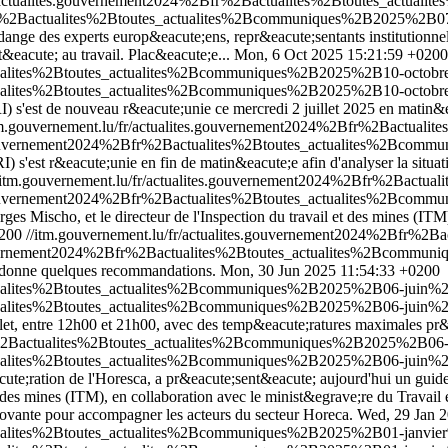
fr/actualites.gouvernement2024%2Bfr%2Bactualites%2Btoutes_actual
fr%2Bactualites%2Btoutes_actualites%2Bcommuniques%2B2025%2B07-j
 des experts europ&eacute;ens, repr&eacute;sentants institutionnels e
&eacute; au travail. Plac&eacute;e...
Mon, 6 Oct 2025 15:21:59 +0200
ctualites%2Btoutes_actualites%2Bcommuniques%2B2025%2B10-octobr
ctualites%2Btoutes_actualites%2Bcommuniques%2B2025%2B10-octobr
s'est de nouveau r&eacute;unie ce mercredi 2 juillet 2025 en matin&eacu
tm.gouvernement.lu/fr/actualites.gouvernement2024%2Bfr%2Bactua
s.gouvernement2024%2Bfr%2Bactualites%2Btoutes_actualites%2Bcomm
RI) s'est r&eacute;unie en fin de matin&eacute;e afin d'analyser la s
/itm.gouvernement.lu/fr/actualites.gouvernement2024%2Bfr%2Bact
s.gouvernement2024%2Bfr%2Bactualites%2Btoutes_actualites%2Bcomm
rges Mischo, et le directeur de l'Inspection du travail et des mines (I
0200
//itm.gouvernement.lu/fr/actualites.gouvernement2024%2Bfr%
.gouvernement2024%2Bfr%2Bactualites%2Btoutes_actualites%2Bcommu
es donne quelques recommandations.
Mon, 30 Jun 2025 11:54:33 +0200
ctualites%2Btoutes_actualites%2Bcommuniques%2B2025%2B06-juin%2B
ctualites%2Btoutes_actualites%2Bcommuniques%2B2025%2B06-juin%2B
let, entre 12h00 et 21h00, avec des temp&eacute;ratures maximales pr&
fr%2Bactualites%2Btoutes_actualites%2Bcommuniques%2B2025%2B06-j
ctualites%2Btoutes_actualites%2Bcommuniques%2B2025%2B06-juin%2B
acute;ration de l'Horesca, a pr&eacute;sent&eacute; aujourd'hui un gu
t des mines (ITM), en collaboration avec le minist&egrave;re du Travail
ovante pour accompagner les acteurs du secteur Horeca.
Wed, 29 Jan 
actualites%2Btoutes_actualites%2Bcommuniques%2B2025%2B01-janvie