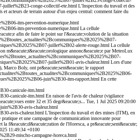
ites%2Bcommuniques%2B2025%2B07-juillet%2B23-conge-collectif-
uillet%2B23-conge-collectif-ete.html
L'Inspection du travail et des
t acteurs de terrain autour d'un enjeu central: comment faire du
e%2B06-itm-prevention-numerique.html
e%2B06-itm-prevention-numerique.html
La cellule
te;e afin de faire le point sur l'&eacute;volution de la situation
lites%2Btoutes_actualites%2Bcommuniques%2B2025%2B07-
uniques%2B2025%2B07-juillet%2B02-alerte-rouge.html
La cellule
ituation m&eacute;t&eacute;orologique annonc&eacute;e par MeteoLux
ualites%2Btoutes_actualites%2Bcommuniques%2B2025%2B07-
uniques%2B2025%2B07-juillet%2B01-avis-chaleur.html
Lors d'une
TM), Marco Boly, ont pr&eacute;sent&eacute; le rapport
2Bactualites%2Btoutes_actualites%2Bcommuniques%2B2025%2B06-
niques%2B2025%2B06-juin%2B30-itm-rapport.html
En cette
30-canicule-itm.html
30-canicule-itm.html
En raison de l'avis de chaleur (vigilance
eacute;vues entre 32 et 35 degr&eacute;s...
Tue, 1 Jul 2025 09:20:00
uin%2B30-avis-chaleur.html
30-avis-chaleur.html
L'Inspection du travail et des mines (ITM), en
ide pratique et une campagne de communication innovante pour
 et la f&eacute;d&eacute;ration de l'Horesca, a pr&eacute;sent&eacute;
2025 11:49:34 +0100
r%2B29-mischo-campagne-horeca.html