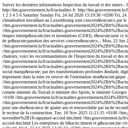
Suivez les dernières informations Inspection du travail et des mine
http://itm.gouvernement.lu/fr/actualites
fr
http://itm.gouvernement.lu/f
1
2
3
4
5
6
Saturday
Sunday
Fri, 24 Jul 2026 15:19:38 +0200
Fri, 24
climatisation travaillant au Luxembourg sont concern&eacute;s par le 
//itm.gouvernement.lu/fr/actualites.gouvernement2024%2Bfr%2Bac
//itm.gouvernement.lu/fr/actualites.gouvernement2024%2Bfr%2Bac
risques intemp&eacute;ries et inondations (CERI), r&eacute;unie ce lu
de pr&eacute;paration des services concern&eacute;s...
Mon, 22 Jun 
//itm.gouvernement.lu/fr/actualites.gouvernement2024%2Bfr%2Ba
//itm.gouvernement.lu/fr/actualites.gouvernement2024%2Bfr%2Ba
chaleurs, voici les recommandations de l'Inspection du travail et des m
//itm.gouvernement.lu/fr/actualites.gouvernement2024%2Bfr%2Ba
//itm.gouvernement.lu/fr/actualites.gouvernement2024%2Bfr%2Ba
social marqu&eacute; par des transformations profondes &ndash; digit
importante dans la mise en oeuvre de l'orientation strat&eacute;gique .
//itm.gouvernement.lu/fr/actualites.gouvernement2024%2Bfr%2Ba
//itm.gouvernement.lu/fr/actualites.gouvernement2024%2Bfr%2Ba
comme ministre du Travail et ministre des Sports, le ministre Georg
+0100
//itm.gouvernement.lu/fr/actualites.gouvernement2024%2
//itm.gouvernement.lu/fr/actualites.gouvernement2024%2Bfr%2B
pour une dur&eacute;e de quatre ans et renouvelable par tacite recon
le secteur de la construction.
Tue, 18 Nov 2025 11:21:35 +0100
//it
novembre%2B18-signature-accord-itm.html
//itm.gouvernement.lu
accord-itm.html
Les entreprises du b&acirc;timent et g&eacute;nie civi