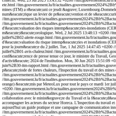
collectif.
Wed, 23 Jul 2025 13:45:32 +0200
//itm.gouvernement.lu/
ete.html
//itm.gouvernement.lu/fr/actualites.gouvernement2024%2B
mines (ITM) a r&eacute;uni ce jeudi &agrave; Luxembourg-Dommeldange
num&eacute;rique un levier de pr&eacute;vention et de s&eacute;curit
//itm.gouvernement.lu/fr/actualites.gouvernement2024%2Bfr%2Ba
//itm.gouvernement.lu/fr/actualites.gouvernement2024%2Bfr%2Ba
d'&eacute;valuation des risques intemp&eacute;ries-inondations (CERI) 
m&eacute;t&eacute;orologique.
Wed, 2 Jul 2025 13:48:13 +0200
//i
juillet%2B02-alerte-rouge.html
//itm.gouvernement.lu/fr/actualite
d'&eacute;valuation du risque intemp&eacute;ries et inondations (CE
pour la journ&eacute;e du 2 juillet.
Tue, 1 Jul 2025 14:47:45 +0200
/
juillet%2B01-avis-chaleur.html
//itm.gouvernement.lu/fr/actualite
conf&eacute;rence de presse tenue ce jour, le ministre du Travail, Geo
d'activit&eacute; 2024 de l'institution.
Mon, 30 Jun 2025 15:51:09 +
juin%2B30-itm-rapport.html
//itm.gouvernement.lu/fr/actualites
p&eacute;riode de fortes chaleurs, l'Inspection du travail et des min
//itm.gouvernement.lu/fr/actualites.gouvernement2024%2Bfr%2Ba
//itm.gouvernement.lu/fr/actualites.gouvernement2024%2Bfr%2Ba
orange) &eacute;mis par MeteoLux pour tout le pays ce mardi 1er juil
+0200
//itm.gouvernement.lu/fr/actualites.gouvernement2024%2B
//itm.gouvernement.lu/fr/actualites.gouvernement2024%2Bfr%2Ba
collaboration avec le minist&egrave;re du Travail et la f&eacute;d&e
accompagner les acteurs du secteur Horeca.
L'Inspection du travail e
aujourd'hui un guide pratique et une campagne de communication inn
//itm.gouvernement.lu/fr/actualites.gouvernement2024%2Bfr%2B