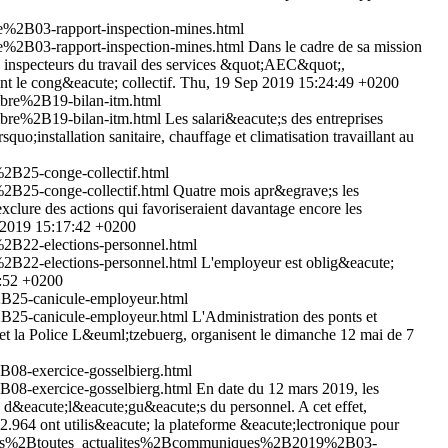
%2B03-rapport-inspection-mines.html
%2B03-rapport-inspection-mines.html
Dans le cadre de sa mission
les inspecteurs du travail des services &quot;AEC&quot;,
 le cong&eacute; collectif.
Thu, 19 Sep 2019 15:24:49 +0200
bre%2B19-bilan-itm.html
bre%2B19-bilan-itm.html
Les salari&eacute;s des entreprises
o;installation sanitaire, chauffage et climatisation travaillant au
B25-conge-collectif.html
B25-conge-collectif.html
Quatre mois apr&egrave;s les
xclure des actions qui favoriseraient davantage encore les
 2019 15:17:42 +0200
B22-elections-personnel.html
B22-elections-personnel.html
L'employeur est oblig&eacute;
4:52 +0200
B25-canicule-employeur.html
B25-canicule-employeur.html
L'Administration des ponts et
 et la Police L&euml;tzebuerg, organisent le dimanche 12 mai de 7
8-exercice-gosselbierg.html
8-exercice-gosselbierg.html
En date du 12 mars 2019, les
s d&eacute;l&eacute;gu&eacute;s du personnel. A cet effet,
 2.964 ont utilis&eacute; la plateforme &eacute;lectronique pour
alites%2Btoutes_actualites%2Bcommuniques%2B2019%2B03-