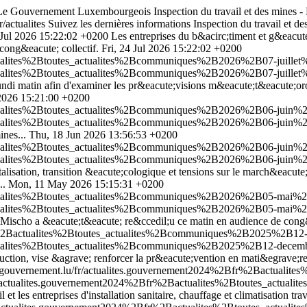
s - Le Gouvernement Luxembourgeois
Inspection du travail et des mine
r/actualites
Suivez les dernières informations Inspection du travail e
 Jul 2026 15:22:02 +0200
Les entreprises du b&acirc;timent et g&eacute;n
cong&eacute; collectif.
Fri, 24 Jul 2026 15:22:02 +0200
tualites%2Btoutes_actualites%2Bcommuniques%2B2026%2B07-juillet%2
tualites%2Btoutes_actualites%2Bcommuniques%2B2026%2B07-juillet%2
ndi matin afin d'examiner les pr&eacute;visions m&eacute;t&eacute;orolog
2026 15:21:00 +0200
ctualites%2Btoutes_actualites%2Bcommuniques%2B2026%2B06-juin%2B2
ctualites%2Btoutes_actualites%2Bcommuniques%2B2026%2B06-juin%2B2
ines...
Thu, 18 Jun 2026 13:56:53 +0200
ctualites%2Btoutes_actualites%2Bcommuniques%2B2026%2B06-juin%2B
ctualites%2Btoutes_actualites%2Bcommuniques%2B2026%2B06-juin%2B
alisation, transition &eacute;cologique et tensions sur le march&eacut
..
Mon, 11 May 2026 15:15:31 +0200
ctualites%2Btoutes_actualites%2Bcommuniques%2B2026%2B05-mai%2B1
ctualites%2Btoutes_actualites%2Bcommuniques%2B2026%2B05-mai%2B1
es Mischo a &eacute;t&eacute; re&ccedil;u ce matin en audience de co
Bfr%2Bactualites%2Btoutes_actualites%2Bcommuniques%2B2025%2B12
actualites%2Btoutes_actualites%2Bcommuniques%2B2025%2B12-decem
duction, vise &agrave; renforcer la pr&eacute;vention en mati&egrave;re
m.gouvernement.lu/fr/actualites.gouvernement2024%2Bfr%2Bactual
/fr/actualites.gouvernement2024%2Bfr%2Bactualites%2Btoutes_act
l et les entreprises d'installation sanitaire, chauffage et climatisation