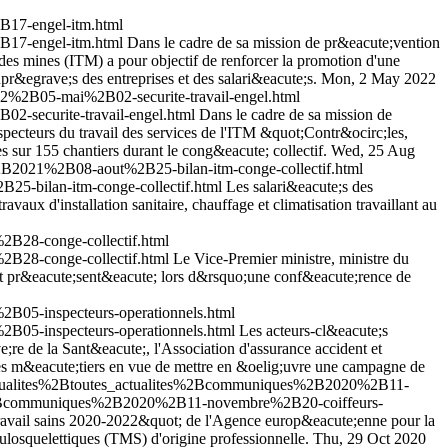
B17-engel-itm.html
B17-engel-itm.html
Dans le cadre de sa mission de pr&eacute;vention
et des mines (ITM) a pour objectif de renforcer la promotion d'une
pr&egrave;s des entreprises et des salari&eacute;s.
Mon, 2 May 2022
2%2B05-mai%2B02-securite-travail-engel.html
-securite-travail-engel.html
Dans le cadre de sa mission de
inspecteurs du travail des services de l'ITM &quot;Contr&ocirc;les,
sur 155 chantiers durant le cong&eacute; collectif.
Wed, 25 Aug
2B2021%2B08-aout%2B25-bilan-itm-conge-collectif.html
5-bilan-itm-conge-collectif.html
Les salari&eacute;s des
aux d'installation sanitaire, chauffage et climatisation travaillant au
B28-conge-collectif.html
B28-conge-collectif.html
Le Vice-Premier ministre, ministre du
nt pr&eacute;sent&eacute; lors d&rsquo;une conf&eacute;rence de
B05-inspecteurs-operationnels.html
B05-inspecteurs-operationnels.html
Les acteurs-cl&eacute;s
e;re de la Sant&eacute;, l'Association d'assurance accident et
e des m&eacute;tiers en vue de mettre en &oelig;uvre une campagne de
actualites%2Btoutes_actualites%2Bcommuniques%2B2020%2B11-
es%2Bcommuniques%2B2020%2B11-novembre%2B20-coiffeurs-
travail sains 2020-2022&quot; de l'Agence europ&eacute;enne pour la
losquelettiques (TMS) d'origine professionnelle.
Thu, 29 Oct 2020