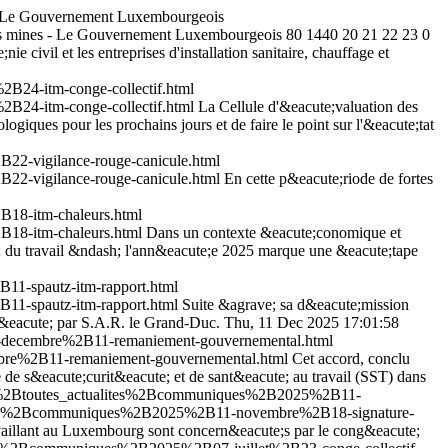
s - Le Gouvernement Luxembourgeois
t des mines - Le Gouvernement Luxembourgeois
80
1440
20
21
22
23
0
ie civil et les entreprises d'installation sanitaire, chauffage et
B24-itm-conge-collectif.html
B24-itm-conge-collectif.html
La Cellule d'&eacute;valuation des
iques pour les prochains jours et de faire le point sur l'&eacute;tat
2-vigilance-rouge-canicule.html
2-vigilance-rouge-canicule.html
En cette p&eacute;riode de fortes
18-itm-chaleurs.html
18-itm-chaleurs.html
Dans un contexte &eacute;conomique et
e; du travail &ndash; l'ann&eacute;e 2025 marque une &eacute;tape
1-spautz-itm-rapport.html
1-spautz-itm-rapport.html
Suite &agrave; sa d&eacute;mission
ng&eacute; par S.A.R. le Grand-Duc.
Thu, 11 Dec 2025 17:01:58
-decembre%2B11-remaniement-gouvernemental.html
bre%2B11-remaniement-gouvernemental.html
Cet accord, conclu
 de s&eacute;curit&eacute; et de sant&eacute; au travail (SST) dans
ites%2Btoutes_actualites%2Bcommuniques%2B2025%2B11-
ualites%2Bcommuniques%2B2025%2B11-novembre%2B18-signature-
 travaillant au Luxembourg sont concern&eacute;s par le cong&eacute;