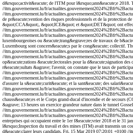
d&rsquo;activit&eacute; de l'ITM pour l&rsquo;ann&eacute;e 2018.
//itm.gouvernement.lu/fr/actualites.gouvernement2024%2Bfr%2Ba
//itm.gouvernement.lu/fr/actualites.gouvernement2024%2Bfr%2Ba
de pr&eacute;vention des risques professionnels et de la protection de 
&quot;CCA&quot;, &quot;ICE&quot; et &quot;DET&quot; ont effectu&ea
//itm.gouvernement.lu/fr/actualites.gouvernement2024%2Bfr%2Ba
//itm.gouvernement.lu/fr/actualites.gouvernement2024%2Bfr%2Ba
luxembourgeoises ou &eacute;trang&egrave;res de travaux de b&acirc;tim
Luxembourg sont concern&eacute;s par le cong&eacute; collectif.
Th
//itm.gouvernement.lu/fr/actualites.gouvernement2024%2Bfr%2Bac
//itm.gouvernement.lu/fr/actualites.gouvernement2024%2Bfr%2Bac
op&eacute;rations &eacute;lectorales pour la d&eacute;signation des d
r&eacute;sultats &agrave; l'avenir, on constate que le taux de partici
//itm.gouvernement.lu/fr/actualites.gouvernement2024%2Bfr%2Bac
//itm.gouvernement.lu/fr/actualites.gouvernement2024%2Bfr%2Bac
d'assurer la s&eacute;curit&eacute; et la sant&eacute; des salari&eacute
//itm.gouvernement.lu/fr/actualites.gouvernement2024%2Bfr%2Ba
//itm.gouvernement.lu/fr/actualites.gouvernement2024%2Bfr%2Ba
chauss&eacute;es et le Corps grand-ducal d'incendie et de secours (C
&agrave; 13 heures un exercice grandeur nature dans le tunnel Gosse
//itm.gouvernement.lu/fr/actualites.gouvernement2024%2Bfr%2Ba
//itm.gouvernement.lu/fr/actualites.gouvernement2024%2Bfr%2Ba
entreprises qui occupaient entre le 1er f&eacute;vrier 2018 et le 31 
l&rsquo;Inspection du travail et des mines (ITM) avait transmis un cou
d&eacute;clarer leurs candidats.
Fri, 15 Mar 2019 07:20:01 +0100
//