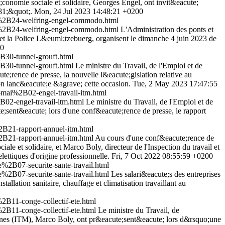
conomie sociale et solidaire, Georges Engel, ont invit&eacute;
81;&quot;.
Mon, 24 Jul 2023 14:48:21 +0200
%2B24-welfring-engel-commodo.html
%2B24-welfring-engel-commodo.html
L'Administration des ponts et
 et la Police L&euml;tzebuerg, organisent le dimanche 4 juin 2023 de
00
30-tunnel-grouft.html
30-tunnel-grouft.html
Le ministre du Travail, de l'Emploi et de
e;rence de presse, la nouvelle l&eacute;gislation relative au
on lanc&eacute;e &agrave; cette occasion.
Tue, 2 May 2023 17:47:55
ai%2B02-engel-travail-itm.html
2-engel-travail-itm.html
Le ministre du Travail, de l'Emploi et de
te;sent&eacute; lors d'une conf&eacute;rence de presse, le rapport
B21-rapport-annuel-itm.html
B21-rapport-annuel-itm.html
Au cours d'une conf&eacute;rence de
le et solidaire, et Marco Boly, directeur de l'Inspection du travail et
lettiques d'origine professionnelle.
Fri, 7 Oct 2022 08:55:59 +0200
B07-securite-sante-travail.html
B07-securite-sante-travail.html
Les salari&eacute;s des entreprises
llation sanitaire, chauffage et climatisation travaillant au
B11-conge-collectif-ete.html
B11-conge-collectif-ete.html
Le ministre du Travail, de
 mines (ITM), Marco Boly, ont pr&eacute;sent&eacute; lors d&rsquo;une