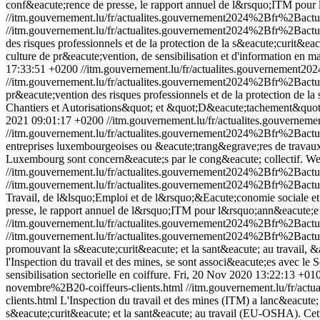
conf&eacute;rence de presse, le rapport annuel de l&rsquo;ITM pour
//itm.gouvernement.lu/fr/actualites.gouvernement2024%2Bfr%2B
//itm.gouvernement.lu/fr/actualites.gouvernement2024%2Bfr%2B
des risques professionnels et de la protection de la s&eacute;curit&eacu
culture de pr&eacute;vention, de sensibilisation et d'information en m
17:33:51 +0200
//itm.gouvernement.lu/fr/actualites.gouvernemen
//itm.gouvernement.lu/fr/actualites.gouvernement2024%2Bfr%2Bac
pr&eacute;vention des risques professionnels et de la protection de la 
Chantiers et Autorisations&quot; et &quot;D&eacute;tachement&quot; o
2021 09:01:17 +0200
//itm.gouvernement.lu/fr/actualites.gouver
//itm.gouvernement.lu/fr/actualites.gouvernement2024%2Bfr%2Bac
entreprises luxembourgeoises ou &eacute;trang&egrave;res de travaux de 
Luxembourg sont concern&eacute;s par le cong&eacute; collectif.
We
//itm.gouvernement.lu/fr/actualites.gouvernement2024%2Bfr%2Bac
//itm.gouvernement.lu/fr/actualites.gouvernement2024%2Bfr%2Bac
Travail, de l&lsquo;Emploi et de l&rsquo;&Eacute;conomie sociale et
presse, le rapport annuel de l&rsquo;ITM pour l&rsquo;ann&eacute;e
//itm.gouvernement.lu/fr/actualites.gouvernement2024%2Bfr%2Bac
//itm.gouvernement.lu/fr/actualites.gouvernement2024%2Bfr%2Bac
promouvant la s&eacute;curit&eacute; et la sant&eacute; au travail, &a
l'Inspection du travail et des mines, se sont associ&eacute;es avec l
sensibilisation sectorielle en coiffure.
Fri, 20 Nov 2020 13:22:13 +01
novembre%2B20-coiffeurs-clients.html
//itm.gouvernement.lu/fr/a
clients.html
L'Inspection du travail et des mines (ITM) a lanc&eacut
s&eacute;curit&eacute; et la sant&eacute; au travail (EU-OSHA). Cett