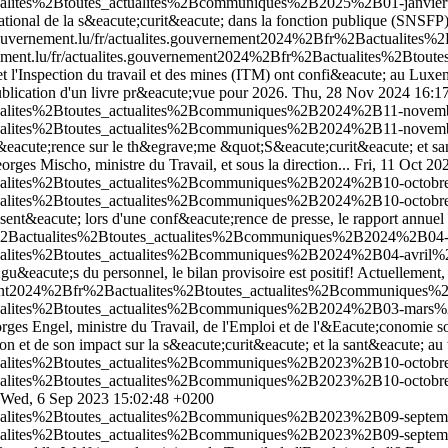
actualites%2Btoutes_actualites%2Bcommuniques%2B2025%2B01-janvie
 national de la s&eacute;curit&eacute; dans la fonction publique (SNSFP)
gouvernement.lu/fr/actualites.gouvernement2024%2Bfr%2Bactualit
nement.lu/fr/actualites.gouvernement2024%2Bfr%2Bactualites%2B
et l'Inspection du travail et des mines (ITM) ont confi&eacute; au L
publication d'un livre pr&eacute;vue pour 2026.
Thu, 28 Nov 2024 16:1
ctualites%2Btoutes_actualites%2Bcommuniques%2B2024%2B11-novembr
ctualites%2Btoutes_actualites%2Bcommuniques%2B2024%2B11-novembr
nf&eacute;rence sur le th&egrave;me &quot;S&eacute;curit&eacute; et sa
ges Mischo, ministre du Travail, et sous la direction...
Fri, 11 Oct 2
ctualites%2Btoutes_actualites%2Bcommuniques%2B2024%2B10-octobre%
ctualites%2Btoutes_actualites%2Bcommuniques%2B2024%2B10-octobre%
sent&eacute; lors d'une conf&eacute;rence de presse, le rapport annuel
fr%2Bactualites%2Btoutes_actualites%2Bcommuniques%2B2024%2B04-
ctualites%2Btoutes_actualites%2Bcommuniques%2B2024%2B04-avril%
u&eacute;s du personnel, le bilan provisoire est positif! Actuellement,
rnement2024%2Bfr%2Bactualites%2Btoutes_actualites%2Bcommuniques
ctualites%2Btoutes_actualites%2Bcommuniques%2B2024%2B03-mars%2B
s Engel, ministre du Travail, de l'Emploi et de l'&Eacute;conomie socia
n et de son impact sur la s&eacute;curit&eacute; et la sant&eacute; au 
ctualites%2Btoutes_actualites%2Bcommuniques%2B2023%2B10-octobr
ctualites%2Btoutes_actualites%2Bcommuniques%2B2023%2B10-octobr
Wed, 6 Sep 2023 15:02:48 +0200
ctualites%2Btoutes_actualites%2Bcommuniques%2B2023%2B09-septemb
ctualites%2Btoutes_actualites%2Bcommuniques%2B2023%2B09-septemb