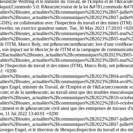
ml;lle Welfring et le ministre du Travail, de l'Emploi et de l'&Eacute;
sse &quot;Commodo 5.0: R&eacute;vision de la loi &#781;commodo &#7
ctualites%2Btoutes_actualites%2Bcommuniques%2B2023%2B07-juillet
ctualites%2Btoutes_actualites%2Bcommuniques%2B2023%2B07-juillet
DIS), en collaboration avec l'Inspection du travail et des mines (ITM)
zweiler, un exercice grandeur nature.
Tue, 30 May 2023 17:20:03 +02
ctualites%2Btoutes_actualites%2Bcommuniques%2B2023%2B05-mai%2B
ctualites%2Btoutes_actualites%2Bcommuniques%2B2023%2B05-mai%2B
r de l'ITM, Marco Boly, ont pr&eacute;sent&eacute; lors d'une conf&eacut
l, son impact sur le r&ocirc;le de l'ITM et la campagne de communicati
fr%2Bactualites%2Btoutes_actualites%2Bcommuniques%2B2023%2B05-m
ctualites%2Btoutes_actualites%2Bcommuniques%2B2023%2B05-mai%2B0
 de l'Inspection du travail et des mines (ITM), Marco Boly, ont pr&eacu
41 +0200
ctualites%2Btoutes_actualites%2Bcommuniques%2B2023%2B04-avril%2
ctualites%2Btoutes_actualites%2Bcommuniques%2B2023%2B04-avril%2
es Engel, ministre du Travail, de l'Emploi et de l'&Eacute;conomie socia
te; et de la sant&eacute; au travail ainsi que des troubles musculosque
tualites%2Btoutes_actualites%2Bcommuniques%2B2022%2B10-octobre%2
tualites%2Btoutes_actualites%2Bcommuniques%2B2022%2B10-octobre%2
nt et de g&eacute;nie civil ainsi que des entreprises de travaux d'insta
n, 11 Jul 2022 13:40:01 +0200
tualites%2Btoutes_actualites%2Bcommuniques%2B2022%2B07-juillet%2
tualites%2Btoutes_actualites%2Bcommuniques%2B2022%2B07-juillet%2
eorges Engel, et le directeur de l&rsquo;Inspection du travail et des