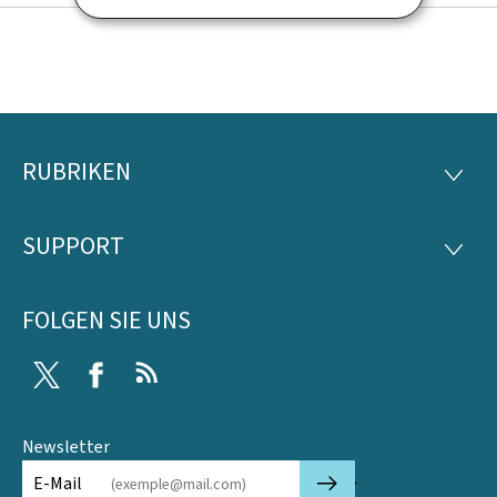
RUBRIKEN
Footer
RUBRI
SUPPORT
SUPP
FOLGEN SIE UNS
Twitter
Facebook
RSS
Newsletter
🡒
E-Mail