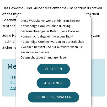
Das Gewerbe- und Grubenaufsichtsamt (Inspection du travail
et des mines) untersteht dem für das Ministerium für Arbeit,
Beschäftigung sowie Sozial- und Solidarwirtschaft
Diese Website verwendet für ihren Betrieb
zuständigen Minister.
notwendige Cookies, ohne Nutzung
personenbezogener Daten. Diese Cookies
Seine Hauptaufgaben bestehen in der Beitragsleistung zum
können nicht abgelehnt werden. Nicht
nachhaltigen Wohlbefinden der Arbeitnehmer und zur
notwendige Cookies werden zu statistischen
Zwecken benutzt und nur aktiviert, wenn Sie
Sicherheit der klassifizierten Einrichtungen.
sie zulassen. Unsere
Datenschutzbestimmungen
lesen.
Mehr zu diesem Thema
ZULASSEN
ITM: unsere Ziele und Missionen, unsere
Dienstleistungen, unsere Schalter und unsere
ABLEHNEN
Kooperationen
COOKIES VERWALTEN