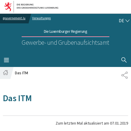
Zur Hauptnavigation
Zum Inhalt
DE
gouvernement.lu
Verwaltungen
DE
Die Luxemburger Regierung
Gewerbe- und Grubenaufsichtsamt
SUCHFLED 
MENÜ
HAUPT-
Das ITM
TE
Startseite
Das ITM
Zum letzten Mal aktualisiert am
07.01.2019