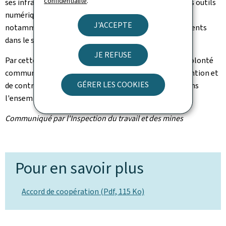
confidentialité
.
ses infrastructures, ses ressources pédagogiques et ses outils
numériques, et développera des formations ciblées,
J'ACCEPTE
notamment des modules consacrés aux risques émergents
dans le secteur de la construction.
JE REFUSE
Par cette signature, les partenaires réaffirment leur volonté
commune de promouvoir une culture durable de prévention et
GÉRER LES COOKIES
de contribuer à la réduction des accidents du travail dans
l'ensemble du secteur.
Communiqué par l'Inspection du travail et des mines
Pour en savoir plus
Accord de coopération (Pdf, 115 Ko)