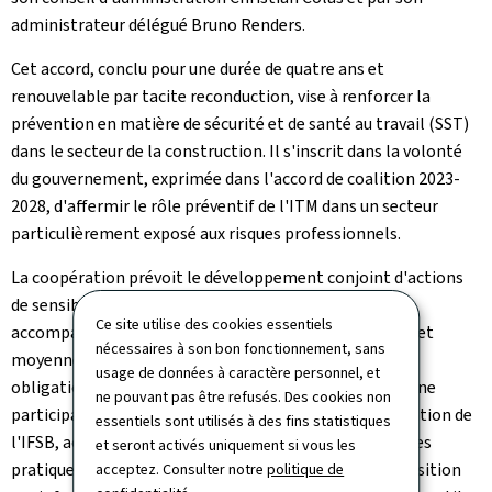
administrateur délégué Bruno Renders.
Cet accord, conclu pour une durée de quatre ans et
renouvelable par tacite reconduction, vise à renforcer la
prévention en matière de sécurité et de santé au travail (SST)
dans le secteur de la construction. Il s'inscrit dans la volonté
du gouvernement, exprimée dans l'accord de coalition 2023-
2028, d'affermir le rôle préventif de l'ITM dans un secteur
particulièrement exposé aux risques professionnels.
La coopération prévoit le développement conjoint d'actions
de sensibilisation et d'outils pratiques destinés à
Ce site utilise des cookies essentiels
accompagner les entreprises, notamment les petites et
nécessaires à son bon fonctionnement, sans
moyennes entreprises, dans la mise en œuvre de leurs
usage de données à caractère personnel, et
obligations en matière de SST. Elle inclut également une
ne pouvant pas être refusés. Des cookies non
participation renforcée de l'ITM aux activités de formation de
essentiels sont utilisés à des fins statistiques
l'IFSB, accompagnée d'un échange structuré des bonnes
et seront activés uniquement si vous les
pratiques issues des inspections. L'IFSB mettra à disposition
acceptez. Consulter notre
politique de