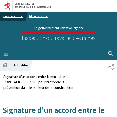
Aller au menu principal
Aller au contenu
gouvernement.lu
Administrations
Le gouvernement luxembourgeois
Inspection du travail et des mines
AFFICHER
MENU
PRINCIPAL
Actualités
PA
Accueil
Signature d'un accord entre le ministère du
Travail et le CDEC/IFSB pour renforcer la
prévention dans le secteur de la construction
Signature d'un accord entre le