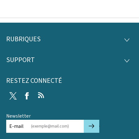
RUBRIQUES
Pied
RUBRI
de
SUPPORT
SUPP
page
RESTEZ CONNECTÉ
Twitter
Facebook
RSS
Newsletter
🡒
E-mail