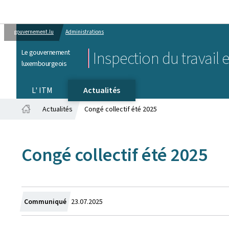
gouvernement.lu
Administrations
Le gouvernement
Inspection du travail 
luxembourgeois
L' ITM
Actualités
Actualités
Congé collectif été 2025
Accueil
Congé collectif été 2025
Crée
Communiqué
23.07.2025
le