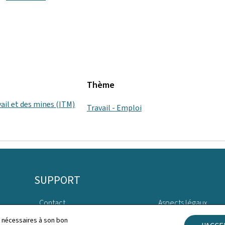
Thème
vail et des mines (ITM)
Travail - Emploi
SUPPORT
Contact
Aspects légaux
ls nécessaires à son bon