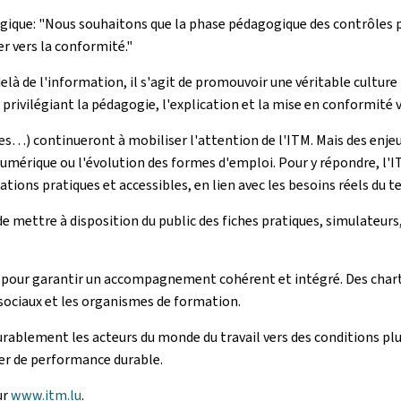
égique: "Nous souhaitons que la phase pédagogique des contrôles pr
r vers la conformité."
là de l'information, il s'agit de promouvoir une véritable culture 
 privilégiant la pédagogie, l'explication et la mise en conformité 
ves…) continueront à mobiliser l'attention de l'ITM. Mais des enj
numérique ou l'évolution des formes d'emploi. Pour y répondre, l'I
ions pratiques et accessibles, en lien avec les besoins réels du te
e mettre à disposition du public des fiches pratiques, simulateurs, 
ée pour garantir un accompagnement cohérent et intégré. Des chart
s sociaux et les organismes de formation.
ablement les acteurs du monde du travail vers des conditions plus 
er de performance durable.
ur
www.itm.lu
.