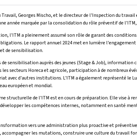
 Travail, Georges Mischo, et le directeur de l'Inspection du travai
 d'une année marquée par la consolidation du rôle préventif de l'IT
, l'ITM a pleinement assumé son rôle de garant des conditions de 
obligations. Le rapport annuel 2024 met en lumière l'engagement 
et de sensibilisation.
s de sensibilisation auprès des jeunes (Stage & Job), information c
s les secteurs Horeca et agricole, participation à de nombreux év
ariat avec d'autres institutions. L'ITM a également représenté le
eau européen et mondial.
structurelle de l'ITM est en cours de préparation. Elle vise à ren
évelopper les compétences internes, notamment en santé mentale 
ansformation vers une administration plus proactive et préventive
ues, accompagner les mutations, construire une culture du travail fo