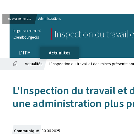
gouvernement.lu
Administrations
Le gouvernement
Inspection du travail 
luxembourgeois
L' ITM
Actualités
Actualités
L'Inspection du travail et des mines présente so
Accueil
L'Inspection du travail et
une administration plus p
Crée
Communiqué
30.06.2025