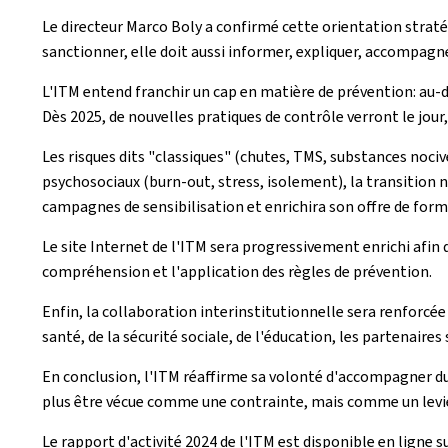
Le directeur Marco Boly a confirmé cette orientation strat
sanctionner, elle doit aussi informer, expliquer, accompagne
L'ITM entend franchir un cap en matière de prévention: au-de
Dès 2025, de nouvelles pratiques de contrôle verront le jour,
Les risques dits "classiques" (chutes, TMS, substances noci
psychosociaux (burn-out, stress, isolement), la transition 
campagnes de sensibilisation et enrichira son offre de format
Le site Internet de l'ITM sera progressivement enrichi afin d
compréhension et l'application des règles de prévention.
Enfin, la collaboration interinstitutionnelle sera renforc
santé, de la sécurité sociale, de l'éducation, les partenaire
En conclusion, l'ITM réaffirme sa volonté d'accompagner dur
plus être vécue comme une contrainte, mais comme un levi
Le rapport d'activité 2024 de l'ITM est disponible en ligne s