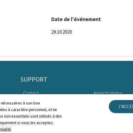
Date de l'événement
29.10.2020
SUPPORT
Contact
Aspects légaux
ls nécessaires à son bon
J'ACC
Plan du site
Déclaration d'access
es à caractère personnel, et ne
s non essentiels sont utilisés à des
À propos du site
Gestion des cookies
niquement si vous les acceptez.
tialité
.