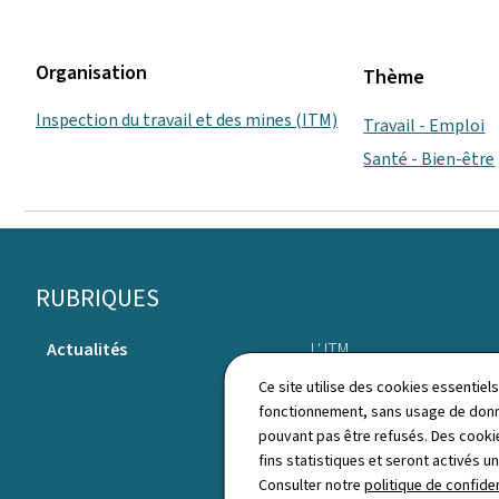
Organisation
Thème
Inspection du travail et des mines (ITM)
Travail - Emploi
Santé - Bien-être
Pied
RUBRIQUES
de
Actualités
L' ITM
page
Ce site utilise des cookies essentie
fonctionnement, sans usage de donné
pouvant pas être refusés. Des cookie
fins statistiques et seront activés u
Consulter notre
politique de confiden