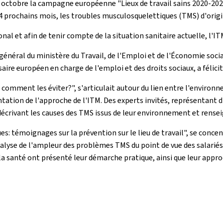
29 octobre la campagne européenne "Lieux de travail sains 2020-202
 prochains mois, les troubles musculosquelettiques (TMS) d'origi
al et afin de tenir compte de la situation sanitaire actuelle, l'I
général du ministère du Travail, de l'Emploi et de l'Économie soci
ire européen en charge de l'emploi et des droits sociaux, a félicit
comment les éviter?", s'articulait autour du lien entre l'environne
ation de l'approche de l'ITM. Des experts invités, représentant diff
décrivant les causes des TMS issus de leur environnement et rense
s: témoignages sur la prévention sur le lieu de travail", se conce
analyse de l'ampleur des problèmes TMS du point de vue des salarié
 la santé ont présenté leur démarche pratique, ainsi que leur app