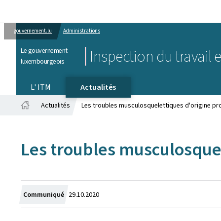
gouvernement.lu
Administrations
Le gouvernement
Inspection du travail 
luxembourgeois
L' ITM
Actualités
Actualités
Les troubles musculosquelettiques d'origine prof
Accueil
Les troubles musculosquele
Crée
Communiqué
29.10.2020
le