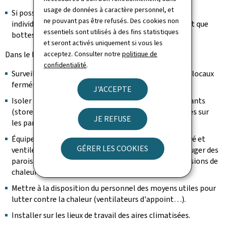
usage de données à caractère personnel, et
Si possible, adapter les équipements de protection
ne pouvant pas être refusés. Des cookies non
individuelle à la chaleur: chaussures de sécurité plutôt que
essentiels sont utilisés à des fins statistiques
bottes de sécurité.
et seront activés uniquement si vous les
Dans le locaux de travail:
acceptez. Consulter notre
politique de
confidentialité
.
Surveiller la température ambiante surtout dans les locaux
fermés.
J'ACCEPTE
Isoler thermiquement les bâtiments ou locaux existants
(stores, volets, isolation des parois, films antisolaires sur
JE REFUSE
les parois vitrées…).
Équipements de travail: installer dans un local réservé et
GÉRER LES COOKIES
ventilé les appareils dégageant de la chaleur, calorifuger des
parois ou des canalisations chaudes, capter des émissions de
chaleur ou de vapeur chaude…
Mettre à la disposition du personnel des moyens utiles pour
lutter contre la chaleur (ventilateurs d'appoint…).
Installer sur les lieux de travail des aires climatisées.