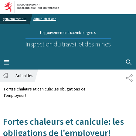
Aller au menu principal
Aller au contenu
gouvernement.lu
Administrations
Le gouvernement luxembourgeois
Inspection du travail et des mines
AFFICHER
MENU
PRINCIPAL
Actualités
PA
Accueil
Fortes chaleurs et canicule: les obligations de
l'employeur!
Fortes chaleurs et canicule: les
obligations de l'employeur!