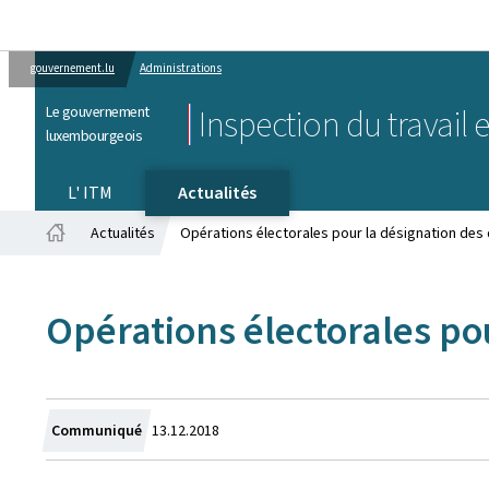
gouvernement.lu
Administrations
Le gouvernement
Inspection du travail 
luxembourgeois
L' ITM
Actualités
Actualités
Opérations électorales pour la désignation des
Accueil
Opérations électorales po
Crée
Communiqué
13.12.2018
le