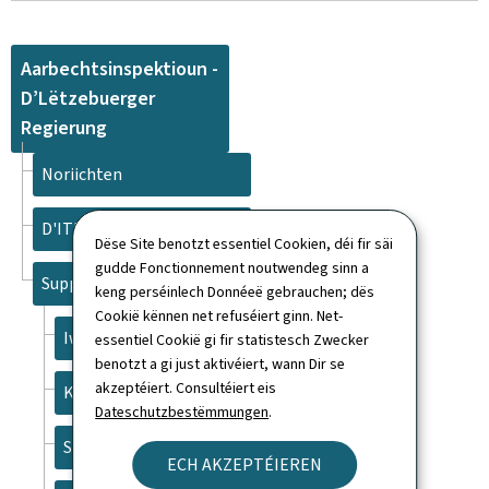
Aarbechtsinspektioun -
D’Lëtzebuerger
Regierung
Noriichten
D'ITM
Dëse Site benotzt essentiel Cookien, déi fir säi
gudde Fonctionnement noutwendeg sinn a
Support
keng perséinlech Donnéeë gebrauchen; dës
Cookië kënnen net refuséiert ginn. Net-
Iwwert dës Websäit
essentiel Cookië gi fir statistesch Zwecker
benotzt a gi just aktivéiert, wann Dir se
akzeptéiert. Consultéiert eis
Kontakt
Dateschutzbestëmmungen
.
Sitemap
ECH AKZEPTÉIEREN