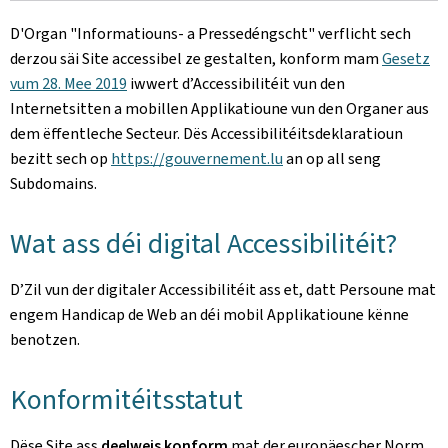
D'Organ
"Informatiouns- a Pressedéngscht"
verflicht sech
derzou säi Site accessibel ze gestalten, konform mam
Gesetz
vum 28. Mee 2019
iwwert d’Accessibilitéit vun den
Internetsitten a mobillen Applikatioune vun den Organer aus
dem ëffentleche Secteur. Dës Accessibilitéitsdeklaratioun
bezitt sech op
https://gouvernement.lu
an op all seng
Subdomains.
Wat ass déi digital Accessibilitéit?
D’Zil vun der digitaler Accessibilitéit ass et, datt Persoune mat
engem Handicap de Web an déi mobil Applikatioune kënne
benotzen.
Konformitéitsstatut
Dëse Site ass
deelweis konform
mat der europäescher Norm