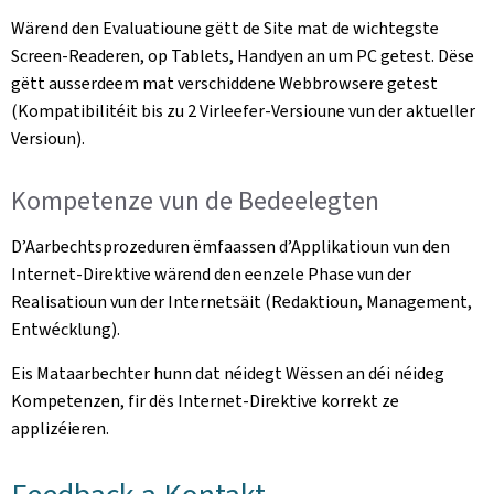
Wärend den Evaluatioune gëtt de Site mat de wichtegste
Screen-Readeren, op Tablets, Handyen an um PC getest. Dëse
gëtt ausserdeem mat verschiddene Webbrowsere getest
(Kompatibilitéit bis zu 2 Virleefer-Versioune vun der aktueller
Versioun).
Kompetenze vun de Bedeelegten
D’Aarbechtsprozeduren ëmfaassen d’Applikatioun vun den
Internet-Direktive wärend den eenzele Phase vun der
Realisatioun vun der Internetsäit (Redaktioun, Management,
Entwécklung).
Eis Mataarbechter hunn dat néidegt Wëssen an déi néideg
Kompetenzen, fir dës Internet-Direktive korrekt ze
applizéieren.