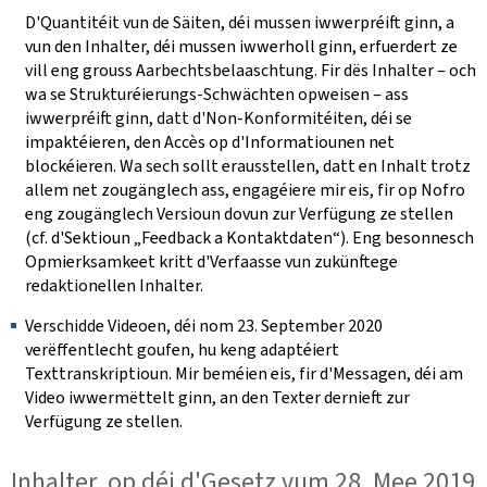
D'Quantitéit vun de Säiten, déi mussen iwwerpréift ginn, a
vun den Inhalter, déi mussen iwwerholl ginn, erfuerdert ze
vill eng grouss Aarbechtsbelaaschtung. Fir dës Inhalter ‒ och
wa se Strukturéierungs-Schwächten opweisen ‒ ass
iwwerpréift ginn, datt d'Non-Konformitéiten, déi se
impaktéieren, den Accès op d'Informatiounen net
blockéieren. Wa sech sollt erausstellen, datt en Inhalt trotz
allem net zougänglech ass, engagéiere mir eis, fir op Nofro
eng zougänglech Versioun dovun zur Verfügung ze stellen
(cf. d'Sektioun „Feedback a Kontaktdaten“). Eng besonnesch
Opmierksamkeet kritt d'Verfaasse vun zukünftege
redaktionellen Inhalter.
Verschidde Videoen, déi nom 23. September 2020
verëffentlecht goufen, hu keng adaptéiert
Texttranskriptioun. Mir beméien eis, fir d'Messagen, déi am
Video iwwermëttelt ginn, an den Texter dernieft zur
Verfügung ze stellen.
Inhalter, op déi d'Gesetz vum 28. Mee 2019