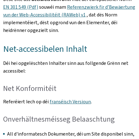
EN 301 549 (Pdf)
souwéi mam
Referenzwierk fir d’Bewäertung
vun der Web-Accessibilitéit (RAWeb) v1
, dat dës Norm
implementéiert, dëst opgrond vun den Elementer, déi
heidrënner opgezielt sinn.
Net-accessibelen Inhalt
Déi hei opgelëschten Inhalter sinn aus follgende Grënn net
accessibel:
Net Konformitéit
Referéiert Iech op déi
franséisch Versioun
.
Onverhältnesméisseg Belaaschtung
All d'informatesch Dokumenter, déi um Site disponibel sinn,