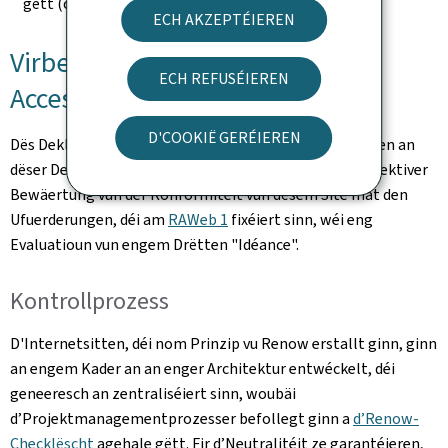
gëtt (ouni Modifikatioun nom 23. September 2019).
ECH AKZEPTÉIEREN
Virbereedung vun dëser
ECH REFUSÉIEREN
Accessibilitéitsdeklaratioun
D'COOKIË GERÉIEREN
Dës Deklaratioun gouf de(n)
3.1.2025
erstallt. D'Angaben an
dëser Deklaratioun sinn exakt a baséieren op enger effektiver
Bewäertung vun der Konformitéit vun dësem Site mat den
Ufuerderungen, déi am
RAWeb 1
fixéiert sinn, wéi eng
Evaluatioun vun engem Drëtten "Idéance".
Kontrollprozess
D'Internetsitten, déi nom Prinzip vu Renow erstallt ginn, ginn
an engem Kader an an enger Architektur entwéckelt, déi
geneeresch an zentraliséiert sinn, woubäi
d’Projektmanagementprozesser befollegt ginn a
d’Renow-
Checklëscht
agehale gëtt. Fir d’Neutralitéit ze garantéieren,