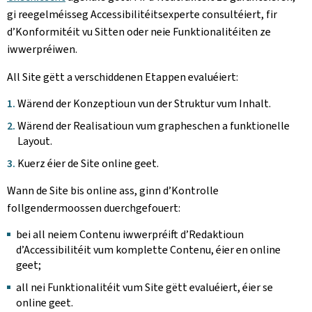
gi reegelméisseg Accessibilitéitsexperte consultéiert, fir
d’Konformitéit vu Sitten oder neie Funktionalitéiten ze
iwwerpréiwen.
All Site gëtt a verschiddenen Etappen evaluéiert:
Wärend der Konzeptioun vun der Struktur vum Inhalt.
Wärend der Realisatioun vum grapheschen a funktionelle
Layout.
Kuerz éier de Site online geet.
Wann de Site bis online ass, ginn d’Kontrolle
follgendermoossen duerchgefouert:
bei all neiem Contenu iwwerpréift d’Redaktioun
d’Accessibilitéit vum komplette Contenu, éier en online
geet;
all nei Funktionalitéit vum Site gëtt evaluéiert, éier se
online geet.