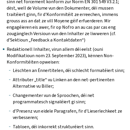
sinn net forcement konform zur Norm EN 301 549 V3.2.1;
dëst, well de Volume vun den Dokumenter, déi mussen
traitéiert ginn, fir d'Konformitéit ze erreechen, immens
grouss ass an dat ze vill Moyene géif erfuerderen. Mir
engagéieren eis awer, fir op Nofro an au cas par cas eng
zougänglech Versioun vun den Inhalter ze liwweren (cf.
d'Sektioun „Feedback a Kontaktdaten“)
Redaktionell Inhalter, virun allem déi eelst (ouni
Modifikatioun nom 23. September 2023), kënnen Non-
Konformitéiten opweisen:
Lëschten an Ënnertitelen, déi schlecht formatéiert sinn;
Attributer „title“ vu Linken an den net-pertinenten
Alternative vu Biller;
Changementer vun de Sproochen, déi net
programmatesch signaléiert gi sinn;
d'Presenz vun eidele Paragrafen, fir d'Lieserlechkeet ze
verbesseren;
Tabloen, déi inkorrekt strukturéiert sinn.