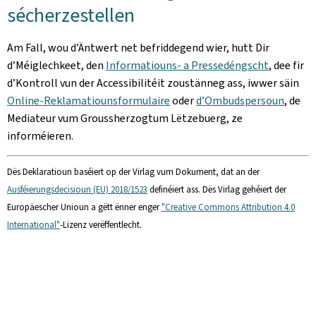
sécherzestellen
Am Fall, wou d’Äntwert net befriddegend wier, hutt Dir
d’Méiglechkeet, den
Informatiouns- a Pressedéngscht
, dee fir
d’Kontroll vun der Accessibilitéit zoustänneg ass, iwwer säin
Online-Reklamatiounsformulaire
oder
d’Ombudspersoun
, de
Mediateur vum Groussherzogtum Lëtzebuerg, ze
informéieren.
Dës Deklaratioun baséiert op der Virlag vum Dokument, dat an der
Ausféierungsdecisioun (EU) 2018/1523
definéiert ass. Dës Virlag gehéiert der
Europäescher Unioun a gëtt ënner enger
"Creative Commons Attribution 4.0
International"
-Lizenz verëffentlecht.