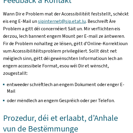
Feedback a Kontakt
Wann Dir e Problem mat der Accessibilitéit feststellt, schéckt
eis eng E-Mail un
sipinternet@sip.etat.lu
. Beschreift Äre
Problem a gitt déi concernéiert Säit un. Mir verflichten eis
derzou, Iech bannent engem Mount per E-mail ze äntweren.
Fir de Problem nohalteg ze léisen, gëtt d’Online-Korrektioun
vum Accessibilitéitsproblem privilegéiert. Sollt dëst net
méiglech sinn, gëtt déi gewënschten Informatioun Iech an
engem accessibele Format, esou wéi Dir et wënscht,
zougestallt:
entweeder schrëftlech an engem Dokument oder enger E-
Mail
oder mëndlech an engem Gespréich oder per Telefon.
Prozedur, déi et erlaabt, d’Anhale
vun de Bestëmmunge