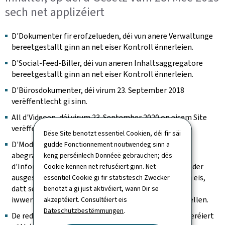
sech net applizéiert
D'Dokumenter fir erofzelueden, déi vun anere Verwaltunge
bereetgestallt ginn an net eiser Kontroll ënnerleien.
D'Social-Feed-Biller, déi vun aneren Inhaltsaggregatore
bereetgestallt ginn an net eiser Kontroll ënnerleien.
D'Bürosdokumenter, déi virum 23. September 2018
verëffentlecht gi sinn.
All d'Videoen, déi virum 23. September 2020 op eisem Site
verëffentlecht gi sinn.
Dëse Site benotzt essentiel Cookien, déi fir säi
D'Modüller mat den interaktive Kaarte sinn net mat
gudde Fonctionnement noutwendeg sinn a
abegraff, wann et op der Säit eng Alternativ gëtt, fir
keng perséinlech Donnéeë gebrauchen; dës
d'Informatioun vun der Kaart ze kréien (Presenz vun der
Cookië kënnen net refuséiert ginn. Net-
ausgeschriwwener Adress zum Beispill). Mir beméien eis,
essentiel Cookië gi fir statistesch Zwecker
datt se weiderhin identifizéiert kënne ginn, an
benotzt a gi just aktivéiert, wann Dir se
iwwerpréiwen, datt se keng Fal fir d'Tastatur duerstellen.
akzeptéiert. Consultéiert eis
Dateschutzbestëmmungen
.
De redaktionellen Inhalt, deen als archivéiert consideréiert